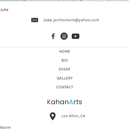
g
a
Julia
t
Julia:
jorthomom@yahoo.com
i
o
n
HOME
BIO
EVENT
GALLERY
CONTACT
K
ahan
A
rts
Los Altos, CA
Norm